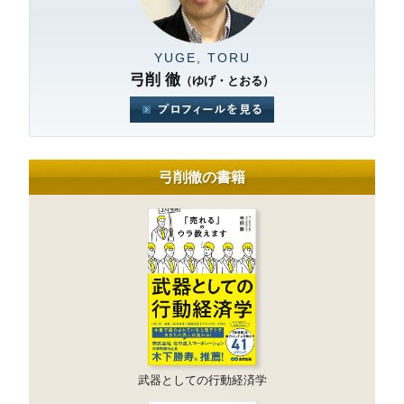
YUGE, TORU
弓削 徹
（ゆげ・とおる）
弓削徹の書籍
武器としての行動経済学