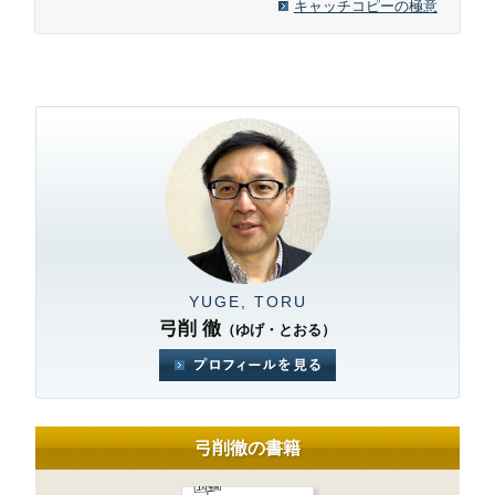
キャッチコピーの極意
YUGE, TORU
弓削 徹
（ゆげ・とおる）
弓削徹の書籍