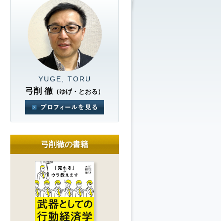
YUGE, TORU
弓削 徹
（ゆげ・とおる）
弓削徹の書籍