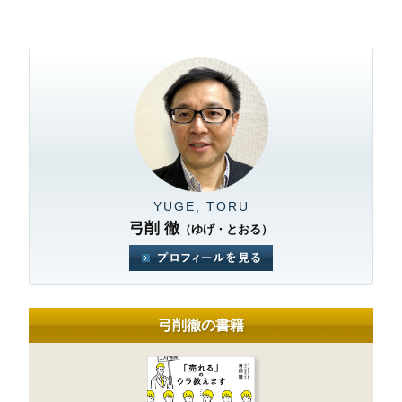
YUGE, TORU
弓削 徹
（ゆげ・とおる）
弓削徹の書籍