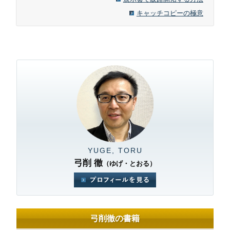
キャッチコピーの極意
YUGE, TORU
弓削 徹
（ゆげ・とおる）
弓削徹の書籍