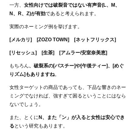
一方、
女性向けでは破裂音ではない有声音(L、M、
N、R、Z)が有効
であると考えられます。
実際のネーミング例を挙げます。
[メルカリ] [ZOZO TOWN] [ネットフリックス]
[リセッシュ] [生茶] [アムラー/安室奈美恵]
もちろん
、破裂系の[バスチー]や[午後ティー]、[めぐ
りズム]もありますね
。
女性ターゲットの商品であっても、下品な響きのネー
ミングでなければ、強すぎて困るということにはなら
ないでしょう。
また、とくに
N、また「ン」が入ると女性は安心でき
る
という研究もあります。