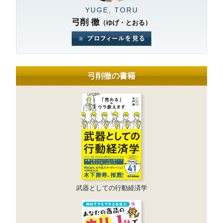
YUGE, TORU
弓削 徹
（ゆげ・とおる）
弓削徹の書籍
武器としての行動経済学