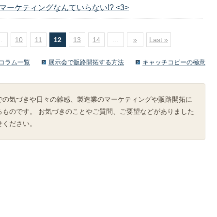
ーケティングなんていらない!? <3>
..
10
11
12
13
14
...
»
Last »
コラム一覧
展示会で販路開拓する方法
キャッチコピーの極意
での気づきや日々の雑感、製造業のマーケティングや販路開拓に
るものです。 お気づきのことやご質問、ご要望などがありました
せください。