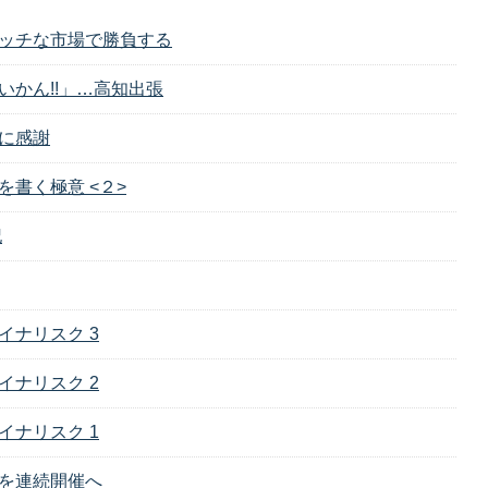
ッチな市場で勝負する
いかん!!」…高知出張
に感謝
を書く極意 <２>
記
イナリスク 3
イナリスク 2
イナリスク 1
を連続開催へ