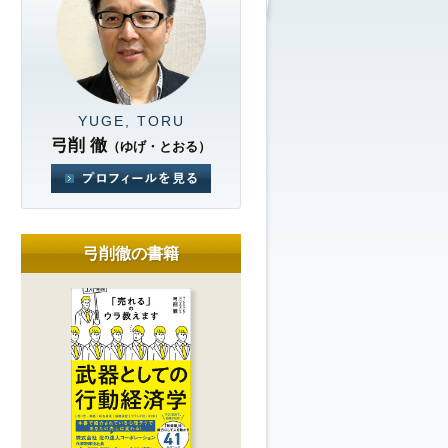
YUGE, TORU
弓削 徹
（ゆげ・とおる）
弓削徹の書籍