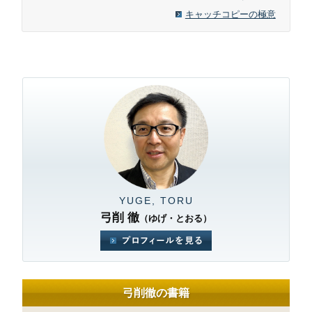
キャッチコピーの極意
YUGE, TORU
弓削 徹
（ゆげ・とおる）
弓削徹の書籍