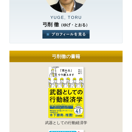
YUGE, TORU
弓削 徹
（ゆげ・とおる）
弓削徹の書籍
武器としての行動経済学