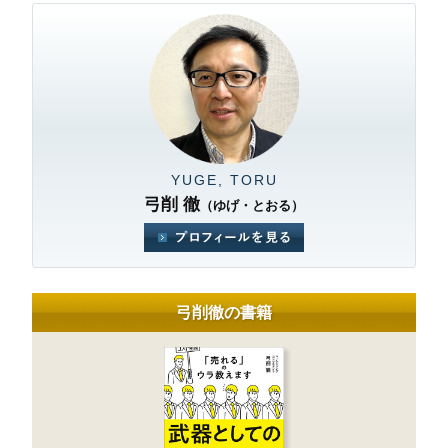
YUGE, TORU
弓削 徹
（ゆげ・とおる）
弓削徹の書籍