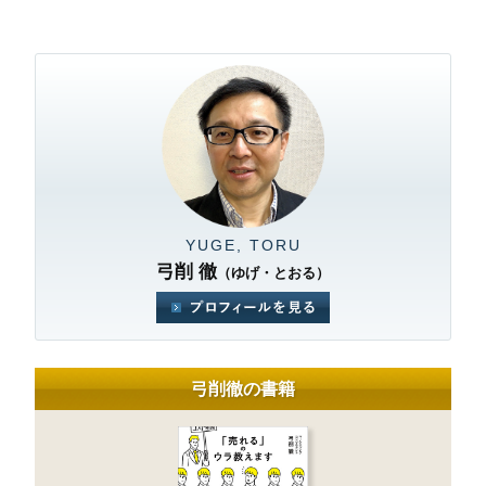
YUGE, TORU
弓削 徹
（ゆげ・とおる）
弓削徹の書籍