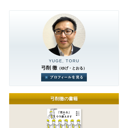
YUGE, TORU
弓削 徹
（ゆげ・とおる）
弓削徹の書籍