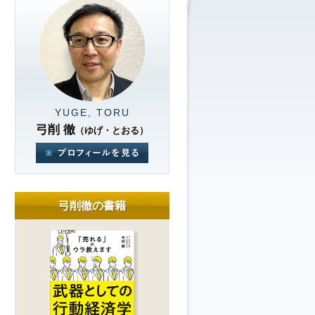
YUGE, TORU
弓削 徹
（ゆげ・とおる）
弓削徹の書籍